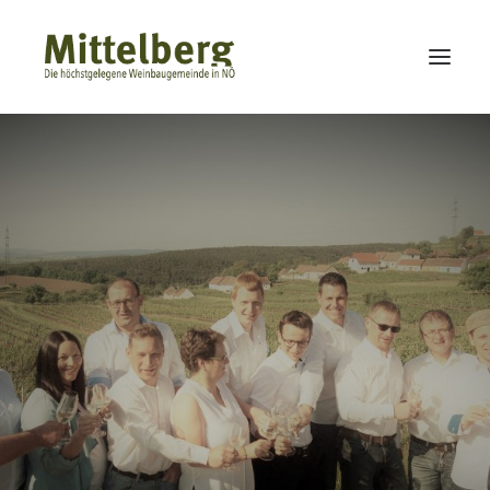
HOME
WINZER
UNTERKÜNFTE
KULINARIK
AUSFLUGSZIELE
VEREINE
FIRMEN
CHRONIK
BILDERGALERIE