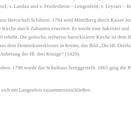
hof; v. Landau und v. Friedesheim – Lengenfeld; v. Leysser – 
ur Herrschaft Schiltern. 1784 wird Mittelberg durch Kaiser Jose
 Kirche durch Zubauten erweitert. Es wurde eine Sakristei un
 erhöht. Die gotische, teilweise barockisierte Kirche ist dem 
aus dem Dominikanerkloster in Krems, das Bild „Die Hl. Dreifa
 Anbetung der Hl. drei Könige“ (1420).
hoben. 1790 wurde das Schulhaus fertiggestellt. 1865 ging die 
g sich mit Langenlois zusammenzuschließen.