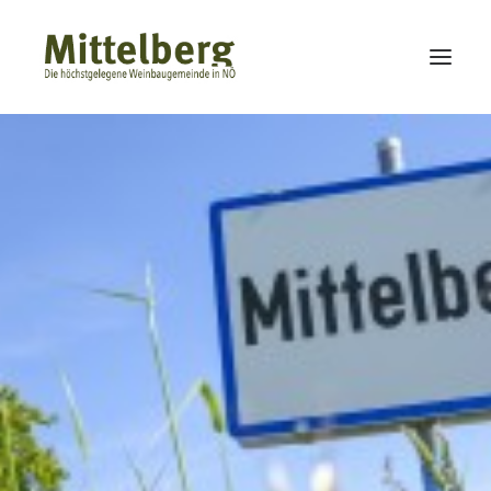
HOME
WINZER
UNTERKÜNFTE
KULINARIK
AUSFLUGSZIELE
VEREINE
FIRMEN
CHRONIK
BILDERGALERIE